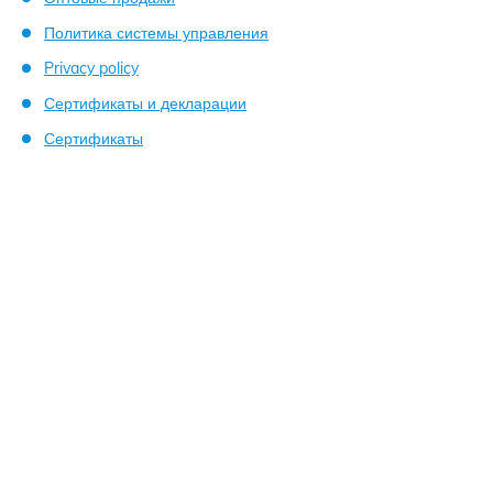
Политика системы управления
Privacy policy
Сертификаты и декларации
Сертификаты
”Forma Ideale” d.o.o. является частным предприятием по
производству и продаже мягкой и корпусной мебели из
древесностружечных плит (ДСП) посредством
широкоразвитой собственной и партнёрских торговых сетей.
Залог успеха для нашего бизнеса - это люди, 1.300
профессионалов, которые являются нашей движущей силой
и источником креатива. Согласно стандартам по
трудоустройству развитых стран, доля работающих у нас
женщин составляет 30% от общего числа сотрудников.
Коллектив компании преимущественно состоит из молодых и
амбициозных людей, а средняя возростная группа
сотрудников соответствует 35 году.