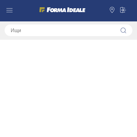
Forma Ideale
Осветительные приборы
Осветительные приборы
Набор led осветительных Rb 5k
Набор led осветительных Rb 5k
11011238
Набор светодиодных led осветительных приборов Rb 5k
предназначен для дополнительного освещения стенки из