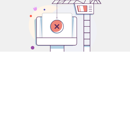
O компании
История
Структура
Производство
Розничная сеть продаж
Оптовые продажи
Политика системы управления
Privacy policy
Сертификаты и декларации
Сертификаты
Dobavljači