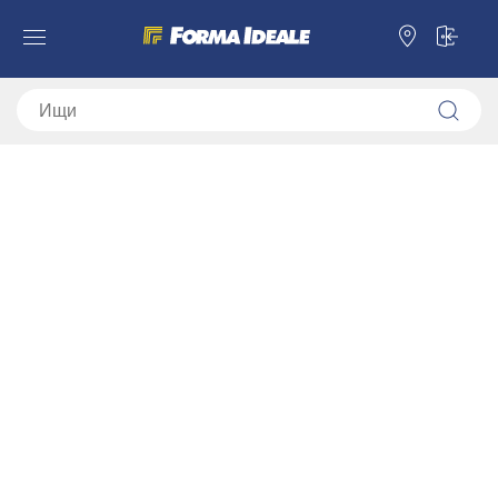
Forma Ideale
Шкафы
Аксессуар для плательных шкафов
Комплект ящиков 2F (FUP)
Комплект ящиков 2F (FUP)
11013861
Комплект ящиков 2F как дополнительное оборудование для